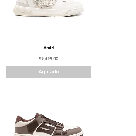
Amiri
Precio
$9,499.00
Agotado