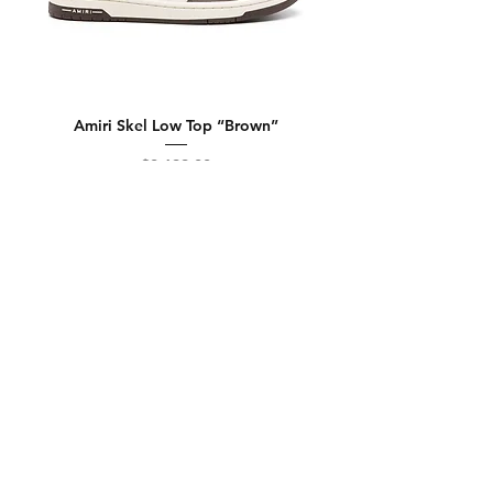
Amiri Skel Low Top “Brown”
Precio
$8,699.00
Agregar al carrito
Contacto