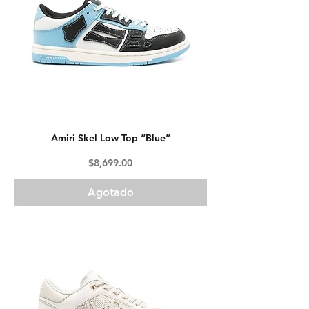
Amiri Skel Low Top “Blue”
Precio
$8,699.00
Agotado