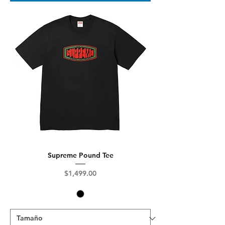
Supreme Pound Tee
Precio
$1,499.00