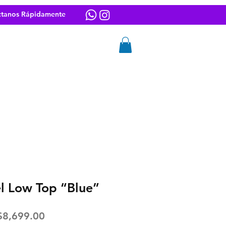
ctanos Rápidamente
Iniciar sesión
CONTACTO
el Low Top “Blue”
Precio
$8,699.00