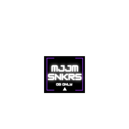
Contacto
© MJJM SNKRS
Sitio web desarrollad
o p
or crop7.com