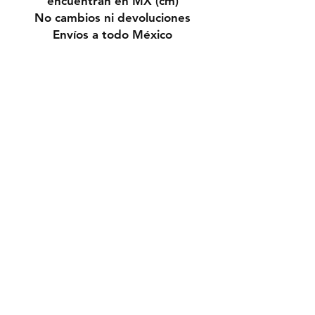
encuentran en MX (cm)
No cambios ni devoluciones
Envíos a todo México
Contacto
© MJJM SNKRS
Sitio web desarrollad
o p
or crop7.com